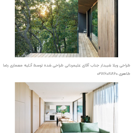
طراحی ویلا شیبدار جناب آقای علیمردانی طراحی شده توسط آتلیه معماری رضا
طاهری.02186081860