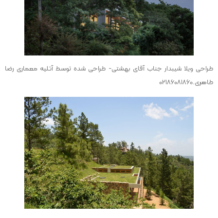
طراحی ویلا شیبدار جناب آقای بهشتی- طراحی شده توسط آتلیه معماری رضا
طاهری.02186081860