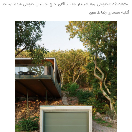
.02186081860طراحی ویلا شیبدار جناب آقای حاج حسینی طراحی شده توسط
آتلیه معماری رضا طاهری