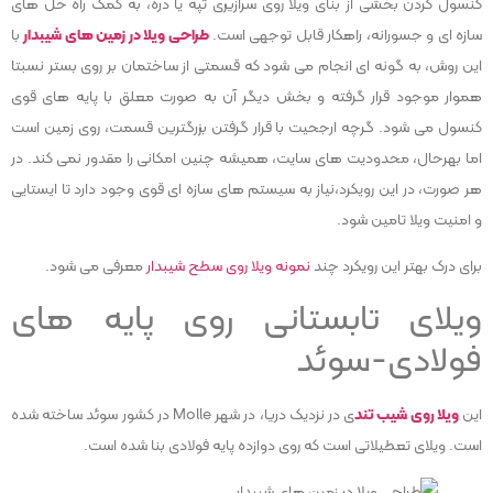
کنسول کردن بخشی از بنای ویلا روی سرازیری تپه یا دره، به کمک راه حل های
سازه ای و جسورانه، راهکار قابل توجهی است.
طراحی ویلا
در زمین های شیبدار
با
این روش، به گونه ای انجام می شود که قسمتی از ساختمان بر روی بستر نسبتا
هموار موجود قرار گرفته و بخش دیگر آن به صورت معلق با پایه های قوی
کنسول می شود. گرچه ارجحیت با قرار گرفتن بزرگترین قسمت، روی زمین است
اما بهرحال، محدودیت های سایت، همیشه چنین امکانی را مقدور نمی کند. در
هر صورت، در این رویکرد،نیاز به سیستم های سازه ای قوی وجود دارد تا ایستایی
و امنیت ویلا تامین شود.
برای درک بهتر این رویکرد چند
نمونه ویلا روی سطح شیبدار
معرفی می شود.
ویلای تابستانی روی پایه های
فولادی-سوئد
این
ویلا روی شیب تند
ی در نزدیک دریا، در شهر Molle در کشور سوئد ساخته شده
است. ویلای تعطیلاتی است که روی دوازده پایه فولادی بنا شده است.