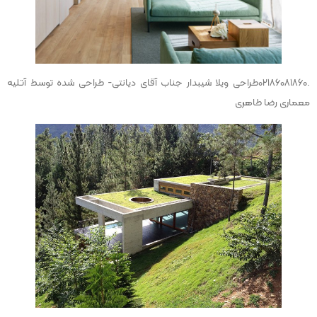
.02186081860طراحی ویلا شیبدار جناب آقای دیانتی- طراحی شده توسط آتلیه
معماری رضا طاهری