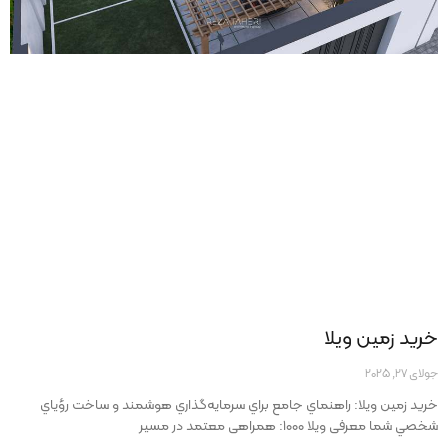
خريد زمين ويلا
جولای 27, 2025
خريد زمين ويلا: راهنماي جامع براي سرمايه‌گذاري هوشمند و ساخت رؤياي
شخصي شما معرفی ویلا ۱۰۰۰: همراهی معتمد در مسیر