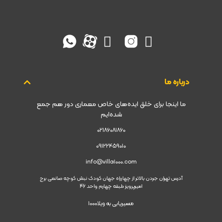
درباره ما
ما اینجا برای خلق ایده‌های خاص معماری دور هم جمع
شده‌ایم
02186081860
09122459010
info@villa1000.com
آدرس تهران جردن بالاتر از چهارراه جهان کودک نبش کوچه صانعی برج
امیرپرویز طبقه چهارم واحد 46
مسیریابی به ویلا1000