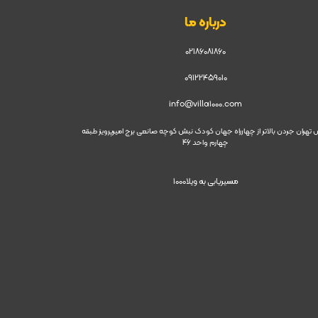
درباره ما
02186081860
09122459010
info@villa1000.com
 تهران جردن بالاتر از چهارراه جهان کودک نبش کوچه صانعی برج امیرپرویز طبقه
چهارم واحد 46
مسیریابی به ویلا1000