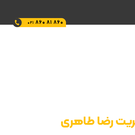
860 81 860
021