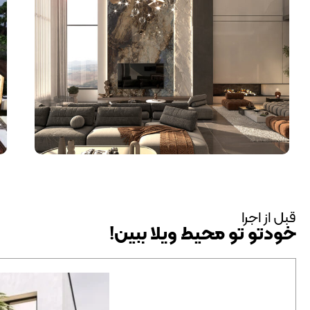
قبل از اجرا
خودتو تو محیط ویلا ببین!