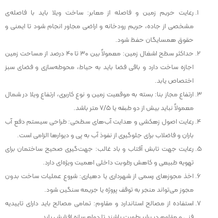
رعایت حریم زمین و فاصله از معابر: ساخت ویلا باید با فاصله‌ی
مشخصی از جاده، حریم رودخانه و اراضی مجاور انجام شود تا ایمنی و
حقوق همسایگان حفظ شود.
حداکثر سطح اشغال زمین: معمولاً بین ۳۰ تا ۴۰ درصد از مساحت زمین
اجازه ساخت دارد و باقی فضا باید به حیاط، محوطه‌سازی و فضای سبز
اختصاص یابد.
ارتفاع مجاز بنا: بسته به موقعیت زمین و نوع کاربری، ارتفاع ویلا در شمال
معمولاً نباید بیش از دو طبقه یا ۷/۵ متر باشد.
رعایت اصول زهکشی و هدایت آب‌های سطحی: طراحی سیستم دفع آب
باران و فاضلاب برای جلوگیری از نفوذ آب به پی و دیوارها الزامی است.
رعایت جهت تابش آفتاب و باد غالب: جهت‌گیری صحیح ساختمان برای
تهویه طبیعی و کاهش رطوبت داخلی اهمیت ویژه‌ای دارد.
اخذ مجوزهای رسمی از شهرداری یا دهیاری: شروع عملیات ساخت بدون
مجوز می‌تواند منجر به توقف پروژه یا جریمه سنگین شود.
استفاده از مصالح استاندارد و مقاوم: تمامی مصالح باید دارای تاییدیه
فنی و مقاوم در برابر رطوبت باشند تا دوام سازه افزایش یابد.