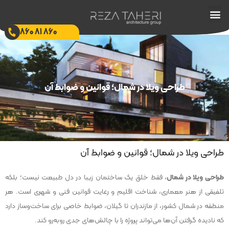
تماس با ما
طراحی ویلا
ساخت ویلا
بازسازی ویلا
طراحی داخلی
طراحی محوطه
طراحی ویلا آپارتمان
نظرات مشتریان
860 81 860
طراحی ویلا در شمال؛ قوانین و ضوابط آن
طراحی ویلا در شمال؛ قوانین و ضوابط آن
طراحی ویلا در شمال
، فقط خلق یک ساختمان زیبا در دل طبیعت نیست؛ بلکه
تلفیقی از هنر معماری، شناخت اقلیم و رعایت قوانین فنی و شهری است. هر
منطقه در شمال کشور، از مازندران تا گیلان، ضوابط خاصی برای ساخت‌وساز دارد
که نادیده گرفتن آن‌ها می‌تواند پروژه را با چالش‌های جدی روبه‌رو کند.