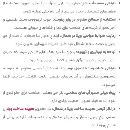
طراحی سقف شیب‌دار:
بارش زیاد باران و برف در شمال، ضرورت استفاده از
سقف‌های شیب‌دار را ایجاد می‌کند تا آب به‌راحتی تخلیه شود.
استفاده از مصالح مقاوم در برابر رطوبت:
چوب ترمووود، سنگ طبیعی و
آجر نسوز از گزینه‌های مناسب برای نما و فضاهای بیرونی هستند.
رعایت ضوابط طراحی ویلا در شمال:
ارتفاع مجاز ساختمان، فاصله از مرز
زمین و درصد سطح اشغال باید طبق مقررات شهرداری تعیین شود.
توجه به نورگیری و تهویه:
پنجره‌ها باید به‌گونه‌ای طراحی شوند که جریان
هوای طبیعی در ویلا برقرار باشد و فضا از نور روز بهره ببرد.
طراحی حیاط ویلا با اصول بومی:
استفاده از گیاهان مقاوم به رطوبت،
مسیرهای سنگفرش و آب‌نماهای طبیعی باعث افزایش جذابیت فضا
می‌شود.
پیش‌بینی مسیر آب‌های سطحی:
طراحی زهکش مناسب برای جلوگیری از
نفوذ آب به فونداسیون اهمیت زیادی دارد.
در نظر گرفتن هزینه ساخت ویلا در شمال:
برنامه‌ریزی
هزینه ساخت ویلا
بر
اساس نوع زمین، متراژ و متریال مصرفی، از تصمیمات کلیدی پیش از
شروع پروژه است.