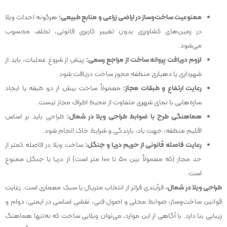
ممنوعیت ساخت‌وساز در اراضی زراعی و منابع طبیعی:
هرگونه احداث ویلا
در زمین‌های کشاورزی بدون تغییر کاربری قانونی، تخلف محسوب
می‌شود.
لزوم دریافت پروانه ساخت از مراجع رسمی:
پیش از شروع عملیات، باید از
شهرداری یا دهیاری منطقه مجوز ساخت دریافت شود.
رعایت ارتفاع و طبقات مجاز:
معمولاً ساخت بیش از دو طبقه یا ایجاد
سازه‌هایی با نمای شهری متفاوت از محیط اطراف مجاز نیست.
هماهنگی طرح با ضوابط طراحی ویلا در شمال:
طراحی باید بر اساس
اقلیم منطقه، جهت باد، بارندگی و شرایط خاک انجام شود.
رعایت فاصله قانونی از حریم دریا و جنگل:
ساخت ویلا در فاصله کمتر از
حد مجاز (که معمولاً بین ۵۰ تا ۱۰۰ متر است) از دریا یا جنگل ممنوع
است.
طراحی ویلا در شمال
، فرآیندی فراتر از انتخاب متریال یا سبک معماری است. رعایت
قوانین ساخت‌وساز، ضوابط محلی و اصول فنی، نقشی اساسی در ایمنی، دوام و
زیبایی بنا دارد. با آگاهی از این موارد، می‌توان ویلایی ساخت که نه‌تنها هماهنگ