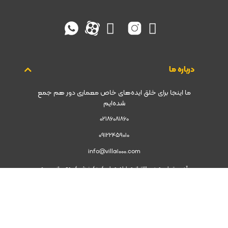
درباره ما
ما اینجا برای خلق ایده‌های خاص معماری دور هم جمع
شده‌ایم
02186081860
09122459010
info@villa1000.com
آدرس تهران جردن بالاتر از چهارراه جهان کودک نبش کوچه صانعی برج
امیرپرویز طبقه چهارم واحد 46
مسیریابی به ویلا1000