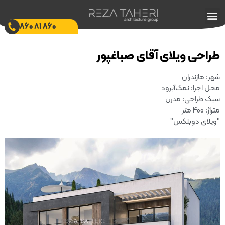
860 81 860
تماس با ما
طراحی ویلا
ساخت ویلا
بازسازی ویلا
طراحی داخلی
طراحی محوطه
طراحی ویلا آپارتمان
نظرات مشتریان
طراحی ویلای آقای صباغپور
شهر: مازندران
محل اجرا: نمک‌آبرود
سبک طراحی: مدرن
متراژ: 400 متر
"ویلای دوبلکس"