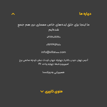
درباره ما
ما اینجا برای خلق ایده‌های خاص معماری دور هم جمع
شده‌ایم
02186081860
09122459010
info@villa1000.com
آدرس تهران جردن بالاتر از چهارراه جهان کودک نبش کوچه صانعی برج
امیرپرویز طبقه چهارم واحد 46
مسیریابی به ویلا1000
منوی کاربری​