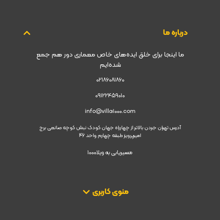
درباره ما
ما اینجا برای خلق ایده‌های خاص معماری دور هم جمع
شده‌ایم
02186081860
09122459010
info@villa1000.com
آدرس تهران جردن بالاتر از چهارراه جهان کودک نبش کوچه صانعی برج
امیرپرویز طبقه چهارم واحد 46
مسیریابی به ویلا1000
منوی کاربری​