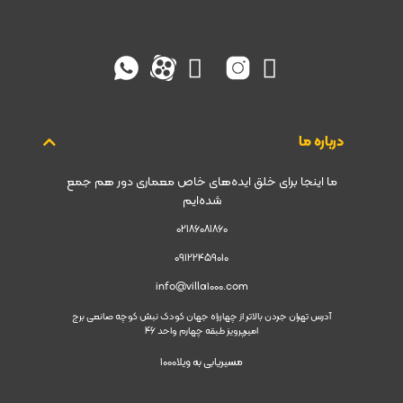
درباره ما
ما اینجا برای خلق ایده‌های خاص معماری دور هم جمع
شده‌ایم
02186081860
09122459010
info@villa1000.com
آدرس تهران جردن بالاتر از چهارراه جهان کودک نبش کوچه صانعی برج
امیرپرویز طبقه چهارم واحد 46
مسیریابی به ویلا1000