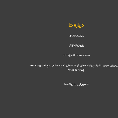
درباره ما
02186081860
09122459010
info@villa1000.com
 تهران جردن بالاتر از چهارراه جهان کودک نبش کوچه صانعی برج امیرپرویز طبقه
چهارم واحد 46
مسیریابی به ویلا1000