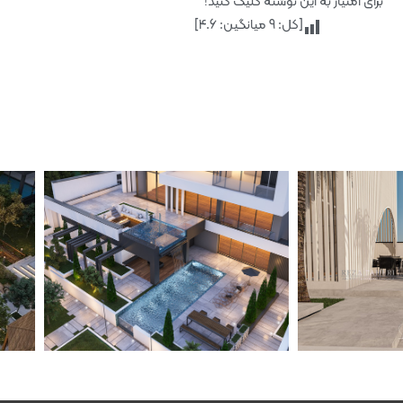
برای امتیاز به این نوشته کلیک کنید!
[کل:
9
میانگین:
4.6
]