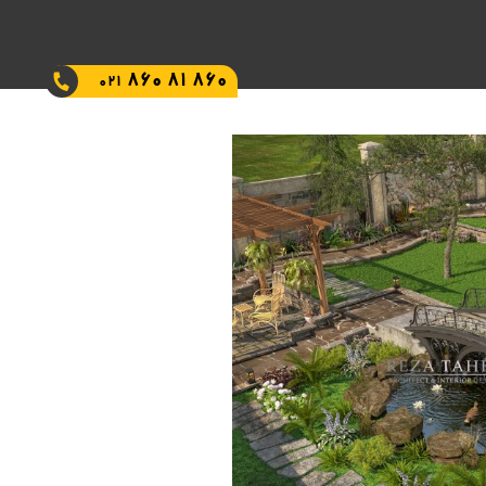
860 81 860
021