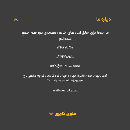
درباره ما
ما اینجا برای خلق ایده‌های خاص معماری دور هم جمع
شده‌ایم
02186081860
09122459010
info@villa1000.com
آدرس تهران جردن بالاتر از چهارراه جهان کودک نبش کوچه صانعی برج
امیرپرویز طبقه چهارم واحد 46
مسیریابی به ویلا1000
منوی کاربری​