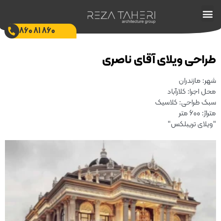
تماس با ما
طراحی ویلا
ساخت ویلا
بازسازی ویلا
طراحی داخلی
طراحی محوطه
طراحی ویلا آپارتمان
نظرات مشتریان
860 81 860
طراحی ویلای آقای ناصری
شهر: مازندران
محل اجرا: کلارآباد
سبک طراحی: کلاسیک
متراژ: 600 متر
"ویلای تریبلکس"