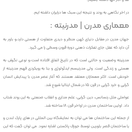
در اخر نگاهی به روند و نتیجه این سبک ها درایران داشته ایم.
معماری مدرن | مدرنیته :
جهان مدرن در مقابل دنیای کهن منظر و دیدی متفاوت از هستی دارد،و باور به
آن دارد که عقل جای تفکرات ذهنی دوره قرون وسطی را می گیرد.
مدرنیته وضعیت و حالتی است که در تاریخ اتفاق افتاده است،و نوعی نگرش به
هستی و زندگی است. ولی مدرنیسم ایدئولوژی و بنا به رویکردی فهم مدرنیته از
خودش است. اکثر معماران معتقد هستند که آغاز عصر مدرن با پیدایش انسان
گرایی و خرد گرایی در قرن ۱۵ در شمال ایتالیا شروع شد.
عواملی مثل رنسانس، دین گرایی، علم مداری و انقلاب صنعتی به این روند شتاب
داد. اولین ساختمان مدرن در اواخر قرن ۱۸ ساخته شد.
از جمله این ساختمان ها می توان به نمایشگاه بین المللی در های پارک لندن و
یا ساختمان قصر بلورین توسط جوزف پاکستن اشاره نمود. می توان گفت که این