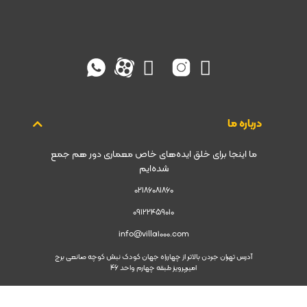
درباره ما
ما اینجا برای خلق ایده‌های خاص معماری دور هم جمع
شده‌ایم
02186081860
09122459010
info@villa1000.com
آدرس تهران جردن بالاتر از چهارراه جهان کودک نبش کوچه صانعی برج
امیرپرویز طبقه چهارم واحد 46
مسیریابی به ویلا1000