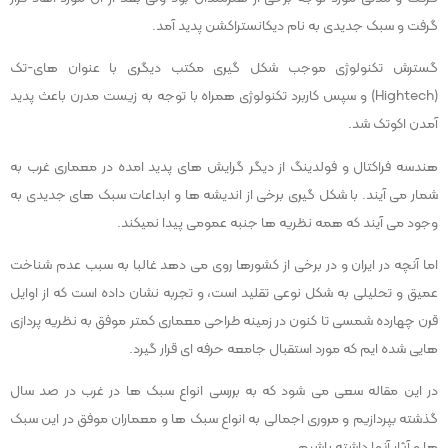
گرفت و سبک جدیدی به نام دیکانستراکشن پدید آمد.
گسترش تکنولوژی موجب شکل گیری مکتب دیگری با عنوان های-تک
(Hightech) و سپس کاربرد تکنولوژی همراه با توجه به زیست مدرن باعث پدید
آمدن اکوتک شد.
هندسه فراکتال و فولدینگ از دیگر گرایش های پدید امده در معماری غرب به
شمار می آیند. با شکل گیری برخی از اندیشه ها و ابداعات سبک های جدیدی به
وجود می آیند که همه نظریه ها جنبه عمومی پیدا نمیکند.
اما آنچه در ایران و در برخی از کشورها روی می دهد غالبا به سبب عدم شناخت
عمیق و تحلیلی به شکل نوعی تقلید است، و تجربه نشان داده است که از اوایل
قرن چهارده شمسی تا کنون در زمینه طراحی معماری کمتر موفق به نظریه پردازی
هایی شده ایم که مورد استقبال جامعه حرفه ای قرار گیرد.
در این مقاله سعی می شود که به بررسی انواع سبک ها در غرب در صد سال
گذشته بپردازیم و مروری اجمالی به انواع سبک ها و معماران موفق در این سبک
ها و آثار آنها داشته باشیم.