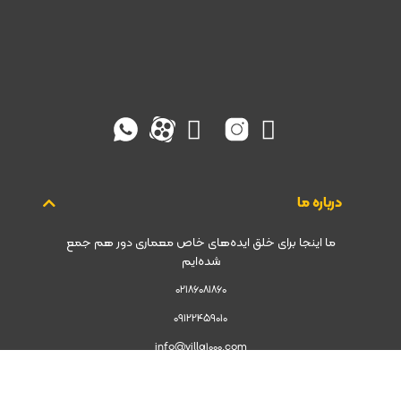
درباره ما
ما اینجا برای خلق ایده‌های خاص معماری دور هم جمع
شده‌ایم
02186081860
09122459010
info@villa1000.com
آدرس تهران جردن بالاتر از چهارراه جهان کودک نبش کوچه صانعی برج
امیرپرویز طبقه چهارم واحد 46