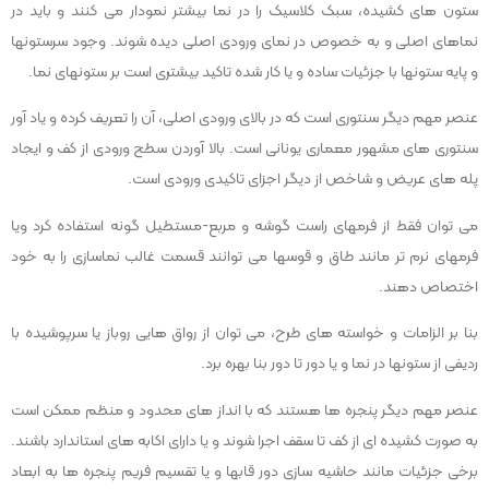
ستون های کشیده، سبک کلاسیک را در نما بیشتر نمودار می کنند و باید در
نماهای اصلی و به خصوص در نمای ورودی اصلی دیده شوند. وجود سرستونها
و پایه ستونها با جزئیات ساده و یا کار شده تاکید بیشتری است بر ستونهای نما.
عنصر مهم دیگر سنتوری است که در بالای ورودی اصلی، آن را تعریف کرده و یاد آور
سنتوری های مشهور معماری یونانی است. بالا آوردن سطح ورودی از کف و ایجاد
پله های عریض و شاخص از دیگر اجزای تاکیدی ورودی است.
می توان فقط از فرمهای راست گوشه و مربع-مستطیل گونه استفاده کرد ویا
فرمهای نرم تر مانند طاق و قوسها می توانند قسمت غالب نماسازی را به خود
اختصاص دهند.
بنا بر الزامات و خواسته های طرح، می توان از رواق هایی روباز یا سرپوشیده با
ردیفی از ستونها در نما و یا دور تا دور بنا بهره برد.
عنصر مهم دیگر پنجره ها هستند که با انداز های محدود و منظم ممکن است
به صورت کشیده ای از کف تا سقف اجرا شوند و یا دارای اکابه های استاندارد باشند.
برخی جزئیات مانند حاشیه سازی دور قابها و یا تقسیم فریم پنجره ها به ابعاد