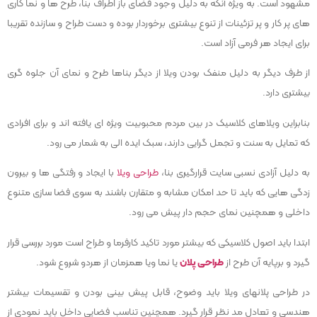
مشهود است. به ویژه آنکه به دلیل وجود فضای باز اطراف بنا، طرح ها و نما کاری
های پر کار و پر تزئینات از تنوع بیشتری برخوردار بوده و دست طراح و سازنده تقریبا
برای ایجاد هر فرمی آزاد است.
از طرف دیگر به دلیل منفک بودن ویلا از دیگر بناها طرح و نمای آن جلوه گری
بیشتری دارد.
بنابراین ویلاهای کلاسیک در بین مردم محبوبیت ویژه ای یافته اند و برای افرادی
که تمایل به سنت و تجمل گرایی دارند، سبک ایده الی به شمار می رود.
به دلیل آزادی نسبی سایت قرارگیری بنا،
طراحی ویلا
با ایجاد و رفتگی ها و بیرون
زدگی هایی که باید تا حد امکان مشابه و متقارن باشند به سوی فضا سازی متنوع
داخلی و همچنین نمای حجم دار پیش می رود.
ابتدا باید اصول کلاسیکی که بیشتر مورد تاکید کارفرما و طراح است مورد بررسی قرار
گیرد و برپایه آن طرح از
طراحی پلان
یا نما ویا همزمان از هردو شروع شود.
در طراحی پلانهای ویلا باید وضوح، قابل پیش بینی بودن و تقسیمات بیشتر
هندسی و تعادل مد نظر قرار گیرد. همچنین تناسب فضایی داخل باید نمودی از