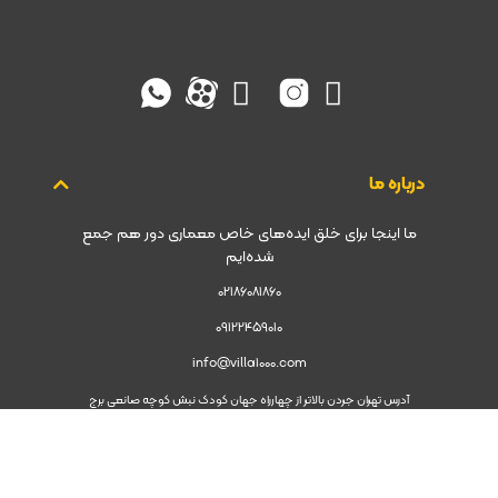
درباره ما
ما اینجا برای خلق ایده‌های خاص معماری دور هم جمع
شده‌ایم
02186081860
09122459010
info@villa1000.com
آدرس تهران جردن بالاتر از چهارراه جهان کودک نبش کوچه صانعی برج
امیرپرویز طبقه چهارم واحد 46
مسیریابی به ویلا1000