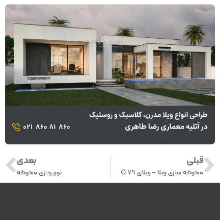
قبلی
بعدی
محوطه سازی ویلا – ویلای C 79
نورپردازی محوطه